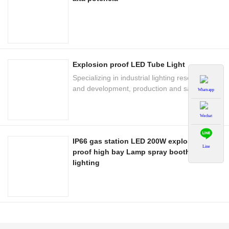
Explosion proof LED Tube Light
Specializing in industrial lighting research
and development, production and sale of the
Whatsapp
national high-tech enterprises
Wechat
IP66 gas station LED 200W explosion
Line
proof high bay Lamp spray booth
lighting